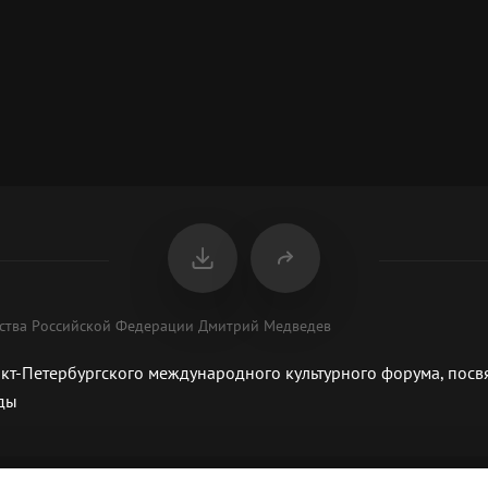
ьства Российской Федерации Дмитрий Медведев
анкт-Петербургского международного культурного форума, по
ды