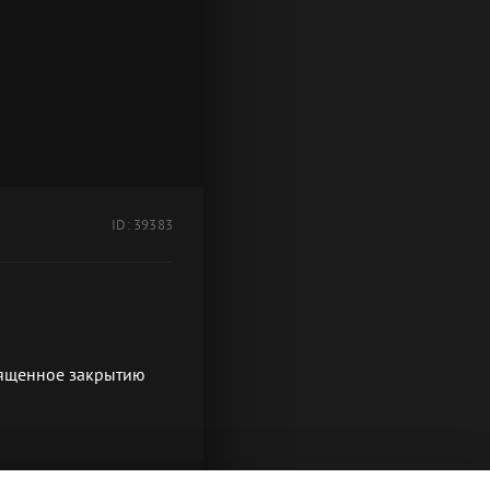
ID: 39383
священное закрытию