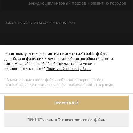
междисциплинарный подход к развитию городов
СЕКЦИЯ «КРЕАТИВНАЯ СРЕДА И УРБАНИСТИКА»
Мы используем технические и аналитические* cookie-файлы
для сбора информации и улучшения работоспособности нашего
сайта. Узнать больше об обработке данных вы можете
ознакомившись с нашей
Политикой cookie-файлов.
* Аналитические cookie-файлы собирают информацию без
возможности идентифицировать пользователей сайта напрямую.
Архивный режим
ПРИНЯТЬ ВСЁ
Сайт доступен только для просмотра.
ПРИНЯТЬ только Технические сookie-файлы