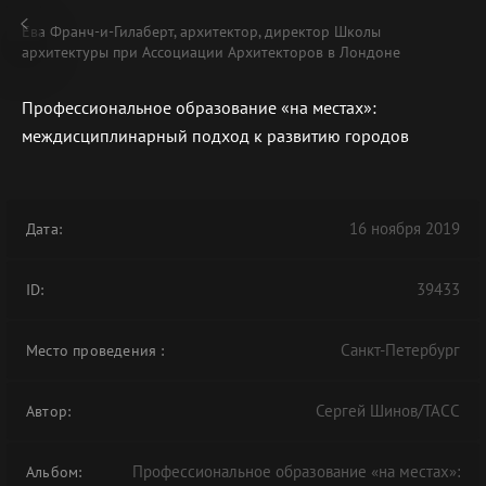
Ева Франч-и-Гилаберт, архитектор, директор Школы
архитектуры при Ассоциации Архитекторов в Лондоне
Профессиональное образование «на местах»:
междисциплинарный подход к развитию городов
В АРХИВЕ
16 ноября 2019
Дата:
39433
ID:
Санкт-Петербург
Место проведения
:
Сергей Шинов/ТАСС
Автор:
Профессиональное образование «на местах»:
Альбом: