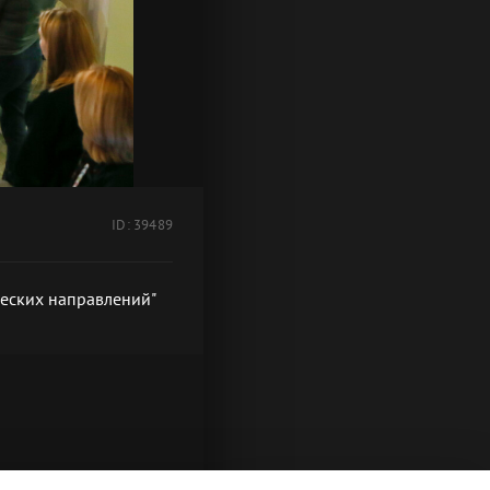
ID: 39489
ческих направлений"
стических направлений"