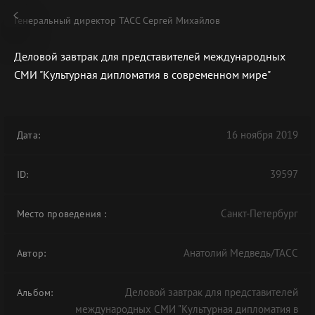
Генеральный директор ТАСС Сергей Михайлов
Деловой завтрак для представителей международных
СМИ "Культурная дипломатия в современном мире"
В АРХИВЕ
16 ноября 2019
Дата:
39597
ID:
Санкт-Петербург
Место проведения
:
Анатолий Медведь/ТАСС
Автор:
Деловой завтрак для представителей
Альбом:
международных СМИ "Культурная дипломатия в