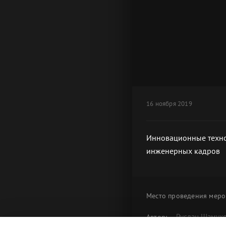
16 ноября 2019
Инновационные техно
инженерных кадров
Место проведения
меро
Руслан Шамук
Автор: