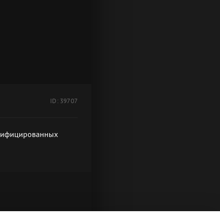
ID: 39707
алифицированных