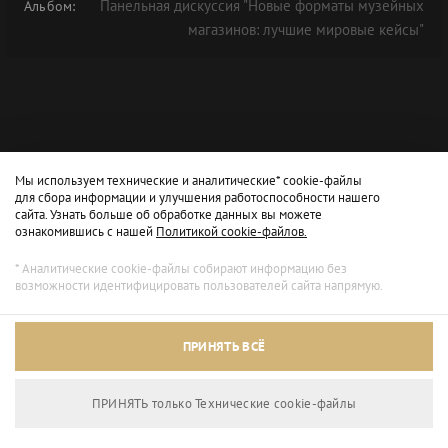
Панельная дискуссия "Новые форматы музейных
Альбом:
магазинов: лучшие мировые кейсы"
Мы используем технические и аналитические* cookie-файлы
для сбора информации и улучшения работоспособности нашего
сайта. Узнать больше об обработке данных вы можете
ознакомившись с нашей
Политикой cookie-файлов.
* Аналитические cookie-файлы собирают информацию без
возможности идентифицировать пользователей сайта напрямую.
Архивный режим
ПРИНЯТЬ ВСЁ
Сайт доступен только для просмотра.
ПРИНЯТЬ только Технические сookie-файлы