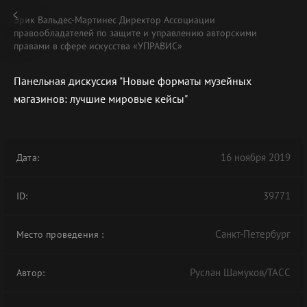
Эрик Вальдес-Мартинес Директор Ассоциации
правообладателей по защите и управлению авторскими
правами в сфере искусства «УПРАВИС»
Панельная дискуссия "Новые форматы музейных
В АРХИВЕ
магазинов: лучшие мировые кейсы"
16 ноября 2019
Дата:
39771
ID:
Санкт-Петербург
Место проведения
:
Руслан Шамуков/ТАСС
Автор: