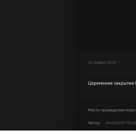
15 ноября 2019
Церемония закрытия 
Место проведения
меро
Анатолий Мед
Автор:
Церемония з
Альбом: