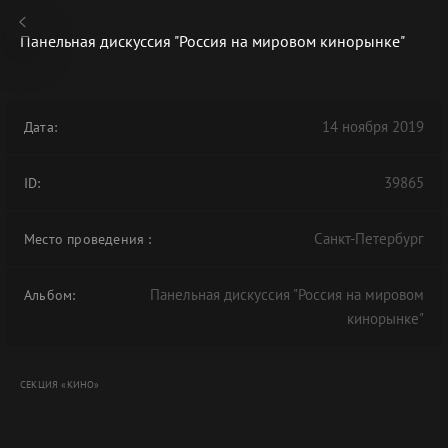
Панельная дискуссия "Россия на мировом кинорынке"
14 ноября 2019
Дата:
В АРХИВЕ
39865
ID:
Санкт-Петербург
Место проведения
:
Панельная дискуссия "Россия на мировом
Альбом:
кинорынке"
СЕКЦИЯ «КИНО»