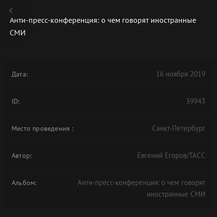
Анти-пресс-конференция: о чем говорят иностранные
СМИ
В АРХИВЕ
16 ноября 2019
Дата:
39943
ID:
Санкт-Петербург
Место проведения
:
Евгений Егоров/ТАСС
Автор:
Анти-пресс-конференция: о чем говорят
Альбом:
иностранные СМИ