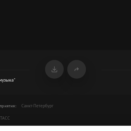
музыка"
Санкт-Петербург
приятия
:
/ТАСС
Музеи и музыка"