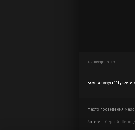
16 ноября 2019
Коллоквиум "Музеи и 
Место проведения
меро
Сергей Шинов
Автор:
Коллоквиум "
Альбом: