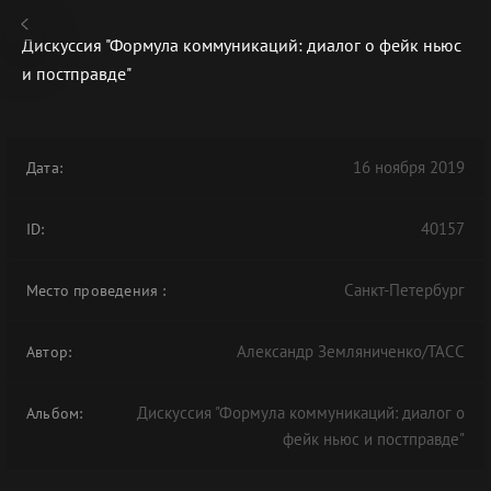
Дискуссия "Формула коммуникаций: диалог о фейк ньюс
и постправде"
В АРХИВЕ
16 ноября 2019
Дата:
40157
ID:
Санкт-Петербург
Место проведения
:
Александр Земляниченко/ТАСС
Автор:
Дискуссия "Формула коммуникаций: диалог о
Альбом:
фейк ньюс и постправде"