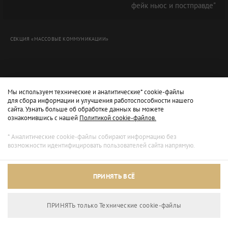
фейк ньюс и постправде"
СЕКЦИЯ «МАССОВЫЕ КОММУНИКАЦИИ»
Мы используем технические и аналитические* cookie-файлы
для сбора информации и улучшения работоспособности нашего
сайта. Узнать больше об обработке данных вы можете
ознакомившись с нашей
Политикой cookie-файлов.
* Аналитические cookie-файлы собирают информацию без
возможности идентифицировать пользователей сайта напрямую.
Архивный режим
ПРИНЯТЬ ВСЁ
Сайт доступен только для просмотра.
ПРИНЯТЬ только Технические сookie-файлы