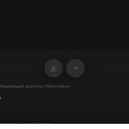
Управляющий директор, Patternmakers
?
Санкт-Петербург
приятия
: