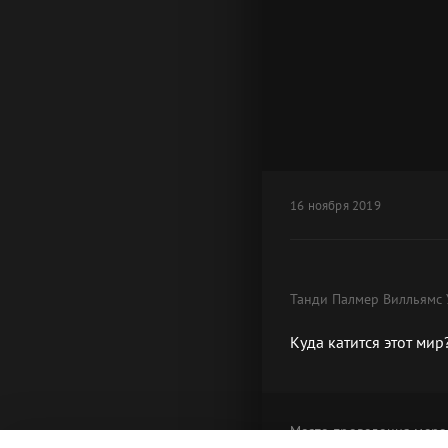
16 ноября 2019
Танди Палмер Вилльямс 
Куда катится этот мир
Место проведения
меро