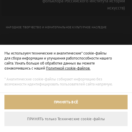
фольклора Российского института истории
искусств)
НАРОДНОЕ ТВОРЧЕСТВО И НЕМАТЕРИАЛЬНОЕ КУЛЬТУРНОЕ НАСЛЕДИЕ
Мы используем технические и аналитические* cookie-файлы
для сбора информации и улучшения работоспособности нашего
сайта. Узнать больше об обработке данных вы можете
ознакомившись с нашей
Политикой cookie-файлов.
* Аналитические cookie-файлы собирают информацию без
возможности идентифицировать пользователей сайта напрямую.
Архивный режим
ПРИНЯТЬ ВСЁ
Сайт доступен только для просмотра.
ПРИНЯТЬ только Технические сookie-файлы