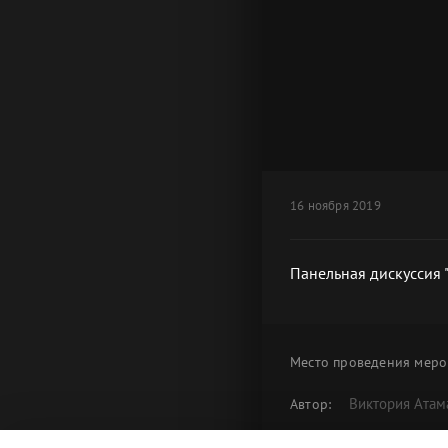
16 ноября 2019
Панельная дискуссия 
Место проведения
меро
Виктория Атам
Автор:
Панельная ди
Альбом: