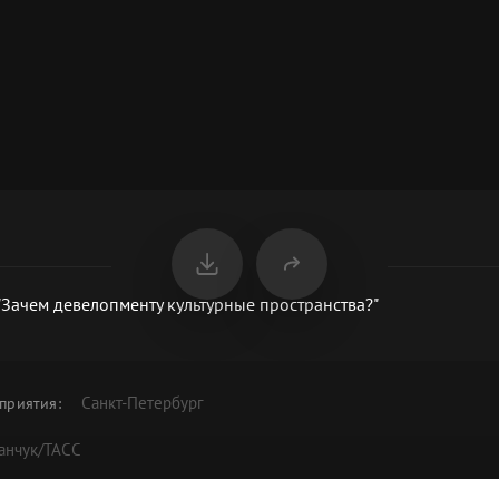
"Зачем девелопменту культурные пространства?"
Санкт-Петербург
приятия
:
анчук/ТАСС
скуссия "Зачем девелопменту культурные пространства?"