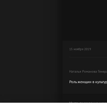
15 ноября 2019
Наталья Романова Генера
Роль женщин в культур
Место проведения
меро