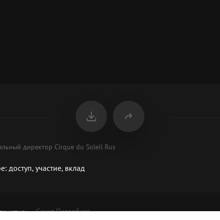
льный директор Cirque du Soleil Rus
е: доступ, участие, вклад
Санкт-Петербург
приятия
: