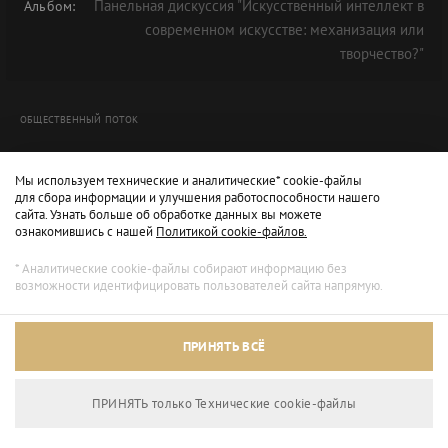
Панельная дискуссия "Искусственный интеллект в
Альбом:
современном искусстве: механизация или
творчество?"
ОБЩЕСТВЕННЫЙ ПОТОК
Мы используем технические и аналитические* cookie-файлы
для сбора информации и улучшения работоспособности нашего
сайта. Узнать больше об обработке данных вы можете
ознакомившись с нашей
Политикой cookie-файлов.
* Аналитические cookie-файлы собирают информацию без
возможности идентифицировать пользователей сайта напрямую.
Архивный режим
ПРИНЯТЬ ВСЁ
Сайт доступен только для просмотра.
ПРИНЯТЬ только Технические сookie-файлы