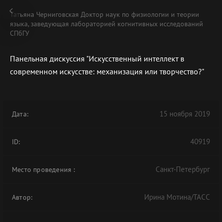
Татьяна Черниговская Доктор наук по физиологии и теории
языка, заведующая лабораторией когнитивных исследований
СПбГУ
Панельная дискуссия "Искусственный интеллект в
В АРХИВЕ
современном искусстве: механизация или творчество?"
15 ноября 2019
Дата:
40919
ID:
Санкт-Петербург
Место проведения
:
Ирина Мотина/ТАСС
Автор: