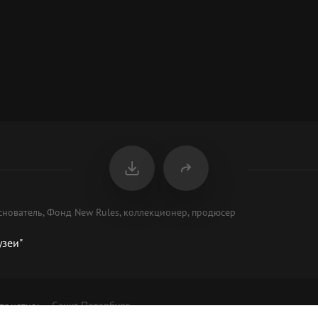
нователь, Фонд New Rules, коллекционер, продюсер
узеи"
Санкт-Петербург
приятия
: