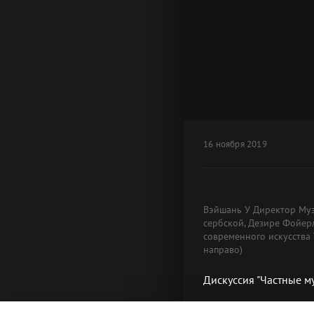
16 ноября 2019
Вэйшань У Директор Муз
сербской, Дезире Фойерл
современного искусства
направо)
Дискуссия "Частные м