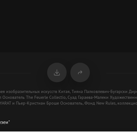
ея изобразительных искусств Китая, Тияна Палковлевич-Бугарски Дир
 Основатель The Feuerle Collectio, Суад Гараева-Малеки Художестве
 YARAT и Пьер-Кристиан Броше Основатель, Фонд New Rules, коллекцио
узеи"