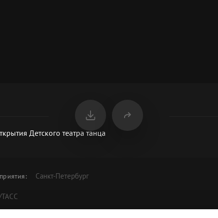
открытия Детского театра танца
Санкт-Петербург
приятия
:
/ТАСС
 в честь открытия Детского театра танца