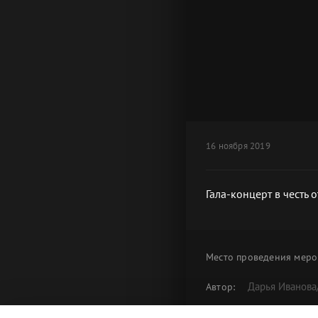
16 ноября 2019
Гала-концерт в честь 
Место проведения
меро
Дарья Иванова
Автор:
Гала-концерт
Альбом: