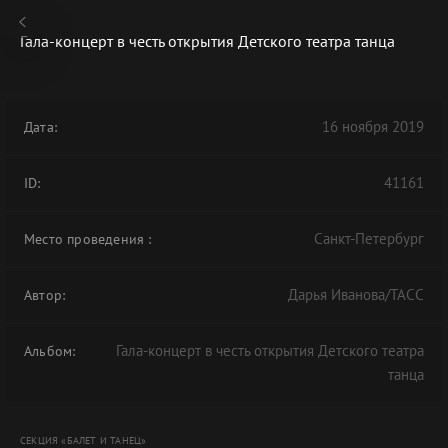
Гала-концерт в честь открытия Детского театра танца
16 ноября 2019
Дата:
В АРХИВЕ
41161
ID:
Санкт-Петербург
Место проведения
:
Дарья Иванова/ТАСС
Автор:
Гала-концерт в честь открытия Детского театра
Альбом:
танца
СЕКЦИЯ «БАЛЕТ И ТАНЕЦ»