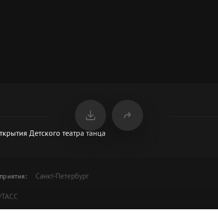
открытия Детского театра танца
Санкт-Петербург
приятия
:
/ТАСС
 в честь открытия Детского театра танца