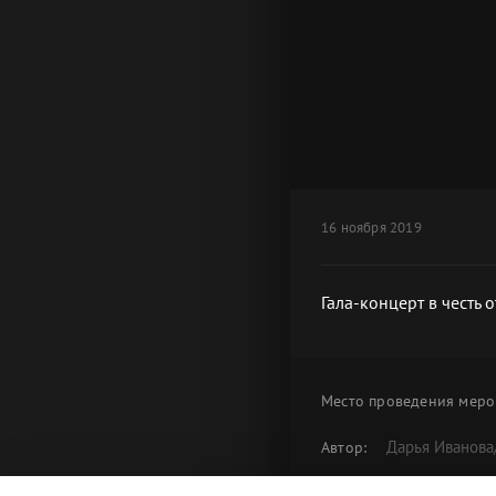
16 ноября 2019
Гала-концерт в честь 
Место проведения
меро
Дарья Иванова
Автор:
Гала-концерт
Альбом: