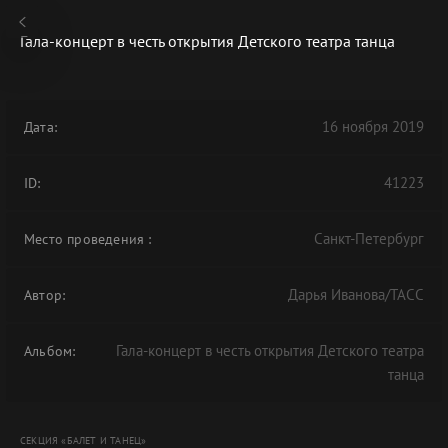
Гала-концерт в честь открытия Детского театра танца
16 ноября 2019
Дата:
В АРХИВЕ
41223
ID:
Санкт-Петербург
Место проведения
:
Дарья Иванова/ТАСС
Автор:
Гала-концерт в честь открытия Детского театра
Альбом:
танца
СЕКЦИЯ «БАЛЕТ И ТАНЕЦ»