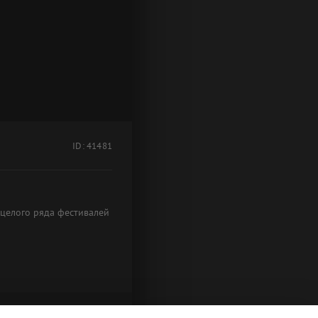
ID: 41481
целого ряда фестивалей