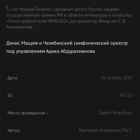
Денис Мацуев Пианист, народный артист России, лауреат
Государственной премии РФ в области литературы и искусства,
«Посол доброй воли ЮНЕСКО», арт-директор, Фонд им. С. В.
Рахманинова
Денис Мацуев и Челябинский симфонический оркестр
В АРХИВЕ
под управлением Адика Абдурахманова
16 ноября 2019
Дата:
41525
ID:
Санкт-Петербург
Место проведения
:
Виктория Атаманчук/ТАСС
Автор: