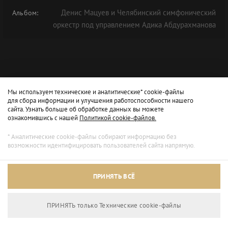
Денис Мацуев и Челябинский симфонический
Альбом:
оркестр под управлением Адика Абдурахманова
Мы используем технические и аналитические* cookie-файлы
для сбора информации и улучшения работоспособности нашего
сайта. Узнать больше об обработке данных вы можете
ознакомившись с нашей
Политикой cookie-файлов.
* Аналитические cookie-файлы собирают информацию без
возможности идентифицировать пользователей сайта напрямую.
Архивный режим
ПРИНЯТЬ ВСЁ
Сайт доступен только для просмотра.
ПРИНЯТЬ только Технические сookie-файлы