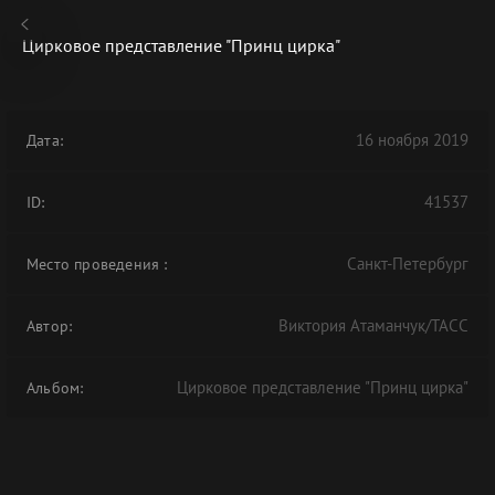
Цирковое представление "Принц цирка"
16 ноября 2019
Дата:
В АРХИВЕ
41537
ID:
Санкт-Петербург
Место проведения
:
Виктория Атаманчук/ТАСС
Автор:
Цирковое представление "Принц цирка"
Альбом: