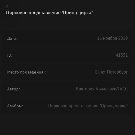
Цирковое представление "Принц цирка"
16 ноября 2019
Дата:
В АРХИВЕ
41551
ID:
Санкт-Петербург
Место проведения
:
Виктория Атаманчук/ТАСС
Автор:
Цирковое представление "Принц цирка"
Альбом: