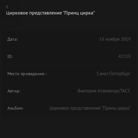
Цирковое представление "Принц цирка"
16 ноября 2019
Дата:
В АРХИВЕ
41559
ID:
Санкт-Петербург
Место проведения
:
Виктория Атаманчук/ТАСС
Автор:
Цирковое представление "Принц цирка"
Альбом: