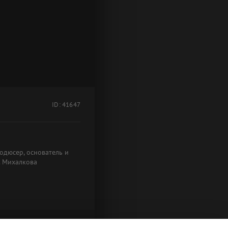
ID: 41647
одюсер, основатель и
. Михалкова