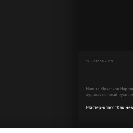
16 ноября 2019
Никита Михалков Народны
художественный руковод
Мастер-класс "Как не