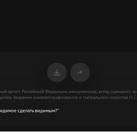
й артист Российской Федерации, кинорежиссер, актер, сценарист, пр
итель Академии кинематографического и театрального искусства Н. С
видимое сделать видимым?"