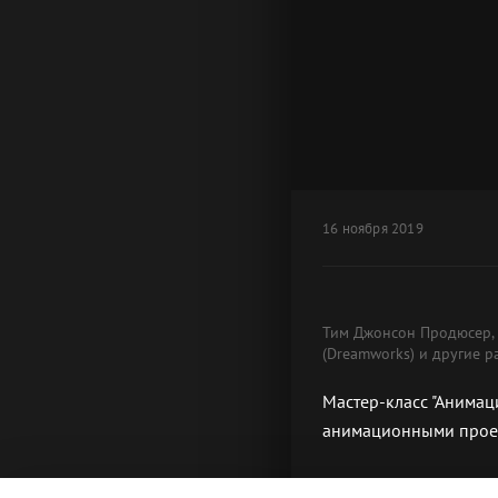
16 ноября 2019
Тим Джонсон Продюсер, 
(Dreamworks) и другие р
Мастер-класс "Анимац
анимационными прое