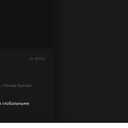
ID: 41711
 «Лесная братва»,
за глобальными