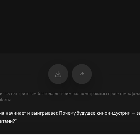
известен зрителям благодаря своим полнометражным проектам «Дом»,
аботы
ия начинает и выигрывает. Почему будущее киноиндустрии — 
ктами?"