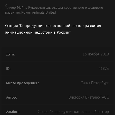
Тэтчер Майнс Руководитель отдела креативного и делового
развития, Power Animals United
Секция "Копродукция как основной вектор развития
анимационной индустрии в России"
В АРХИВЕ
15 ноября 2019
Дата:
41823
ID:
Санкт-Петербург
Место проведения
:
Виктория Виатрис/ТАСС
Автор:
Секция "Копродукция как основной вектор
Альбом: