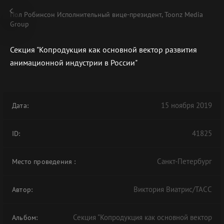
Пол Робинсон Исполнительный вице-президент, Toonz Media
Group
Секция "Копродукция как основной вектор развития
анимационной индустрии в России"
В АРХИВЕ
15 ноября 2019
Дата:
41825
ID:
Санкт-Петербург
Место проведения
:
Виктория Виатрис/ТАСС
Автор:
Секция "Копродукция как основной вектор
Альбом: