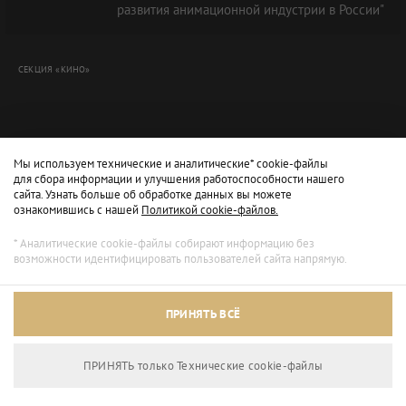
развития анимационной индустрии в России"
СЕКЦИЯ «КИНО»
Мы используем технические и аналитические* cookie-файлы
для сбора информации и улучшения работоспособности нашего
сайта. Узнать больше об обработке данных вы можете
ознакомившись с нашей
Политикой cookie-файлов.
* Аналитические cookie-файлы собирают информацию без
возможности идентифицировать пользователей сайта напрямую.
Архивный режим
ПРИНЯТЬ ВСЁ
Сайт доступен только для просмотра.
ПРИНЯТЬ только Технические сookie-файлы